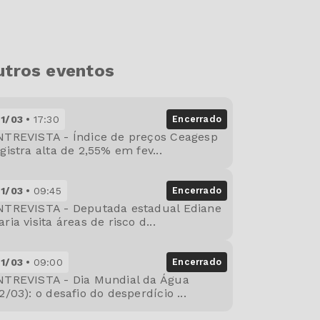
utros eventos
21/03
17:30
Encerrado
NTREVISTA - Índice de preços Ceagesp
gistra alta de 2,55% em fev...
21/03
09:45
Encerrado
NTREVISTA - Deputada estadual Ediane
ria visita áreas de risco d...
21/03
09:00
Encerrado
NTREVISTA - Dia Mundial da Água
2/03): o desafio do desperdício ...