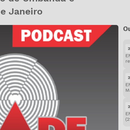
de Janeiro
O
E
re
E
Ma
E
(2