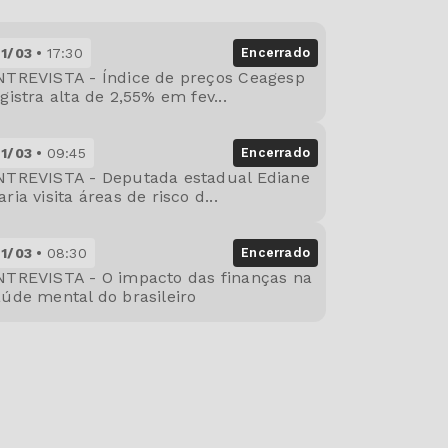
21/03
17:30
Encerrado
NTREVISTA - Índice de preços Ceagesp
gistra alta de 2,55% em fev...
21/03
09:45
Encerrado
NTREVISTA - Deputada estadual Ediane
ria visita áreas de risco d...
21/03
08:30
Encerrado
NTREVISTA - O impacto das finanças na
aúde mental do brasileiro