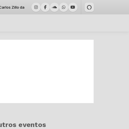
s Zillo das 12:30 às 12:59 -
Tocando agora: RADIO CIDADE JUNDIAI -
utros eventos