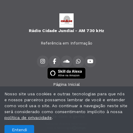
Rádio Cidade Jundiaí - AM 730 kHz
Referência em Informação
Página Inicial
Nosso site usa cookies e outras tecnologias para que nós
Programação
e nossos parceiros possamos lembrar de você e entender
como você usa o site. Ao continuar a navegação neste site
Notícias
será considerado como consentimento implícito à nossa
Fale com a gente
política de privacidade
.
Todos os direitos reservados.
Com a tecnologia
Entendi