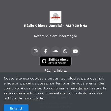
Rádio Cidade Jundiaí - AM 730 kHz
Referência em Informação
Página Inicial
Nosso site usa cookies e outras tecnologias para que nós
Programação
e nossos parceiros possamos lembrar de você e entender
como você usa o site. Ao continuar a navegação neste site
Notícias
será considerado como consentimento implícito à nossa
Fale com a gente
política de privacidade
.
Todos os direitos reservados.
Com a tecnologia
Entendi