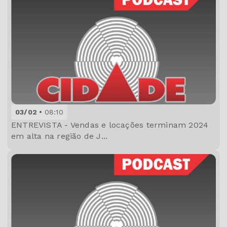
03/02
08:10
ENTREVISTA - Vendas e locações terminam 2024
em alta na região de J...