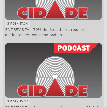
31/01
17:30
ENTREVISTA - 70% do risco de mortes em
acidentes em estradas pode s...
31/01
10:00