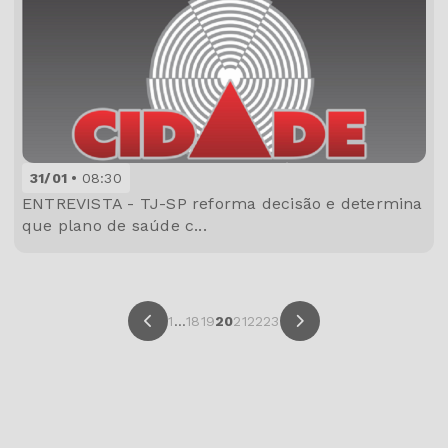
31/01
08:30
ENTREVISTA - TJ-SP reforma decisão e determina
que plano de saúde c...
1
...
18
19
20
21
22
23