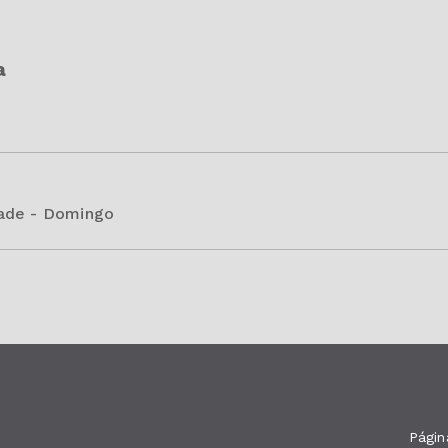
a
dade - Domingo
Página