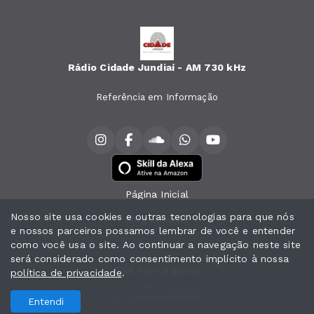
Rádio Cidade Jundiaí - AM 730 kHz
Referência em Informação
Página Inicial
Nosso site usa cookies e outras tecnologias para que nós
Programação
e nossos parceiros possamos lembrar de você e entender
como você usa o site. Ao continuar a navegação neste site
Notícias
será considerado como consentimento implícito à nossa
Fale com a gente
política de privacidade
.
Todos os direitos reservados.
Com a tecnologia
Entendi