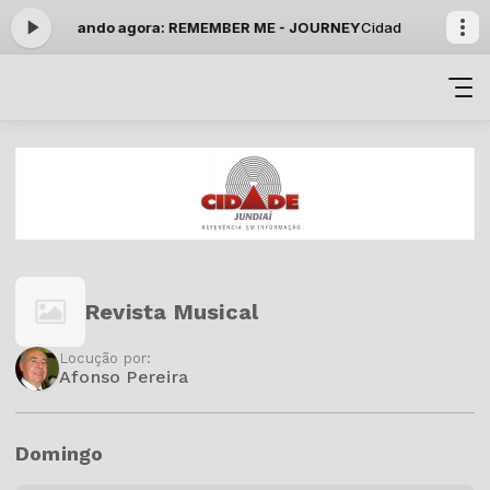
4:59 -
Tocando agora: REMEMBER ME - JOURNEY
Cidade na Madrugad
Revista Musical
Locução por:
Afonso Pereira
Domingo