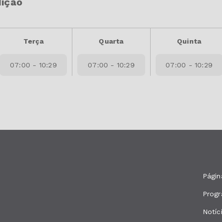
dição
Terça
Quarta
Quinta
07:00 - 10:29
07:00 - 10:29
07:00 - 10:29
Página
Prog
Notíc