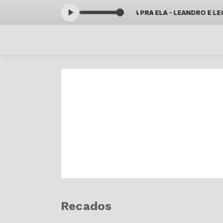
às 16:59 -
Tocando agora: CONTA PRA ELA - LEANDRO E LEONARDO
Recados